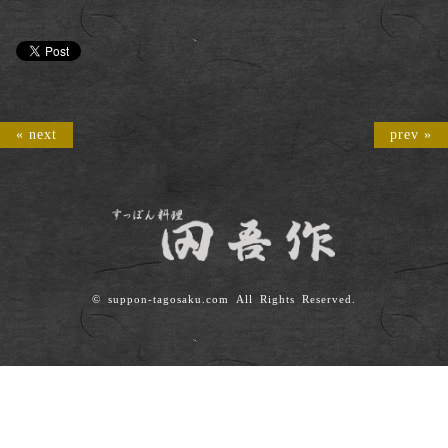
« next
prev »
©
suppon-tagosaku.com
All Rights Reserved.